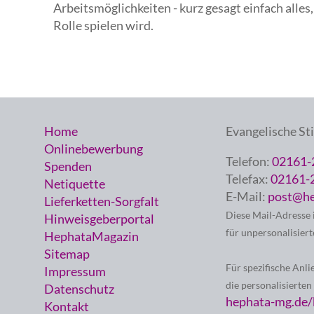
Arbeitsmöglichkeiten - kurz gesagt einfach alle
Rolle spielen wird.
Home
Evangelische St
Onlinebewerbung
Telefon:
02161-
Spenden
Telefax:
02161-
Netiquette
E-Mail:
post@he
Lieferketten-Sorgfalt
Diese Mail-Adresse 
Hinweisgeberportal
für unpersonalisiert
HephataMagazin
Sitemap
Für spezifische Anli
Impressum
die personalisierten
Datenschutz
hephata-mg.de/
Kontakt