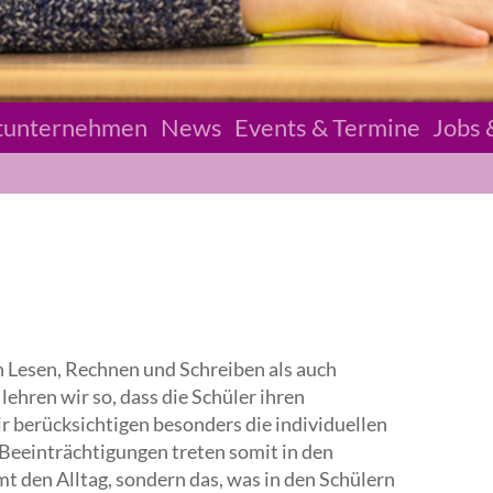
tunternehmen
News
Events & Termine
Jobs 
Hephata Leben und
Hephata Arbeit
Jugendhilfe und Wohnen werden zu
„Hephata
Leben“
; Werkstätten werden zu
„Hephata Arbeit“
.
Lesen Sie alle Hintergründe in unserem jüngsten
News-Beitrag.
n Lesen, Rechnen und Schreiben als auch
lehren wir so, dass die Schüler ihren
 berücksichtigen besonders die individuellen
 Beeinträchtigungen treten somit in den
mt den Alltag, sondern das, was in den Schülern