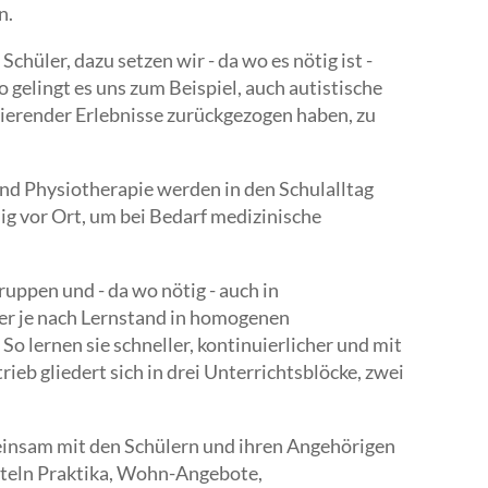
n.
hüler, dazu setzen wir - da wo es nötig ist -
gelingt es uns zum Beispiel, auch autistische
sierender Erlebnisse zurückgezogen haben, zu
nd Physiotherapie werden in den Schulalltag
ig vor Ort, um bei Bedarf medizinische
uppen und - da wo nötig - auch in
er je nach Lernstand in homogenen
 lernen sie schneller, kontinuierlicher und mit
eb gliedert sich in drei Unterrichtsblöcke, zwei
einsam mit den Schülern und ihren Angehörigen
tteln Praktika, Wohn-Angebote,