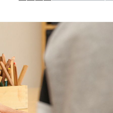
- So
what!
auf
Youtube