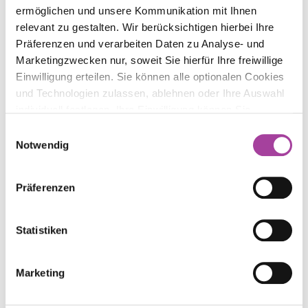
Wir danken allen Beteiligten, die dieses Schulfest
ermöglichen und unsere Kommunikation mit Ihnen
durch ihren Einsatz zu einem so schönen und
relevant zu gestalten. Wir berücksichtigen hierbei Ihre
stimmungsvollen Erlebnis gemacht haben.
Präferenzen und verarbeiten Daten zu Analyse- und
Marketingzwecken nur, soweit Sie hierfür Ihre freiwillige
Hephata Leben und
Einwilligung erteilen. Sie können alle optionalen Cookies
Hephata Arbeit
und Technologien zulassen, ablehnen oder Ihre Auswahl
individuell festlegen. Ihre Einwilligung können Sie
jederzeit mit Wirkung für die Zukunft widerrufen.
Einwilligungsauswahl
Informationen zu von uns und Drittanbietern eingesetzten
Notwendig
Technologien sowie zum Widerruf finden Sie in
Jugendhilfe und Wohnen werden zu
„Hephata
unserer
Datenschutzerklärung
.
Leben“
; Werkstätten werden zu
„Hephata Arbeit“
.
Präferenzen
Lesen Sie alle Hintergründe in unserem jüngsten
News-Beitrag.
Statistiken
Marketing