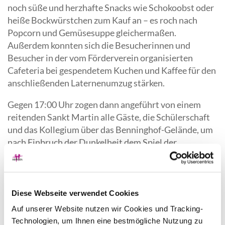
noch süße und herzhafte Snacks wie Schokoobst oder
heiße Bockwürstchen zum Kauf an – es roch nach
Popcorn und Gemüsesuppe gleichermaßen.
Außerdem konnten sich die Besucherinnen und
Besucher in der vom Förderverein organisierten
Cafeteria bei gespendetem Kuchen und Kaffee für den
anschließenden Laternenumzug stärken.
Gegen 17:00 Uhr zogen dann angeführt von einem
reitenden Sankt Martin alle Gäste, die Schülerschaft
und das Kollegium über das Benninghof-Gelände, um
nach Einbruch der Dunkelheit dem Spiel der
Martinsgeschichte im Schein des Feuers und dem
Licht der selbstgebastelten Laternen zu folgen.
Begleitet wurden sie dieses Jahr erstmals von einem
Dutzend MusikerInnen des Mettmanner
Diese Webseite verwendet Cookies
Stadtorchesters.
Auf unserer Website nutzen wir Cookies und Tracking-
Technologien, um Ihnen eine bestmögliche Nutzung zu