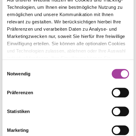
Technologien, um Ihnen eine bestmögliche Nutzung zu
ermöglichen und unsere Kommunikation mit Ihnen
Testimonials
relevant zu gestalten. Wir berücksichtigen hierbei Ihre
Präferenzen und verarbeiten Daten zu Analyse- und
Marketingzwecken nur, soweit Sie hierfür Ihre freiwillige
Hephata Leben und
Unterricht
Einwilligung erteilen. Sie können alle optionalen Cookies
Hephata Arbeit
und Technologien zulassen, ablehnen oder Ihre Auswahl
individuell festlegen. Ihre Einwilligung können Sie
jederzeit mit Wirkung für die Zukunft widerrufen.
Einwilligungsauswahl
Schulgelände
Informationen zu von uns und Drittanbietern eingesetzten
Notwendig
Technologien sowie zum Widerruf finden Sie in
Jugendhilfe und Wohnen werden zu
„Hephata
unserer
Datenschutzerklärung
.
Leben“
; Werkstätten werden zu
„Hephata Arbeit“
.
Präferenzen
Therapien & Pflege
Lesen Sie alle Hintergründe in unserem jüngsten
News-Beitrag.
Statistiken
Meldungen
Marketing